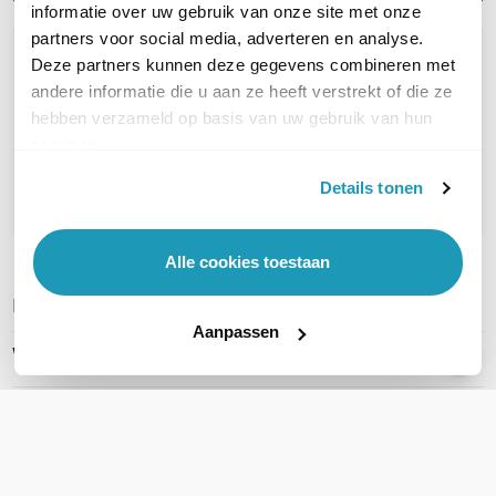
informatie over uw gebruik van onze site met onze
partners voor social media, adverteren en analyse.
OVER DIT PRODUCT
Deze partners kunnen deze gegevens combineren met
andere informatie die u aan ze heeft verstrekt of die ze
Veelgestelde vragen
hebben verzameld op basis van uw gebruik van hun
Geen vragen gevonden
services.
Details tonen
Stel een vraag
Alle cookies toestaan
REVIEWS
(
0
)
Ga naar Trusted Shops reviews
Aanpassen
Wees de eerste die een review schrijft!
Schrijf een review