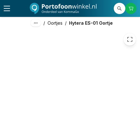
12,50
excl. btw
15,13
incl. btw
/
Oortjes
/
Hytera ES-01 Oortje