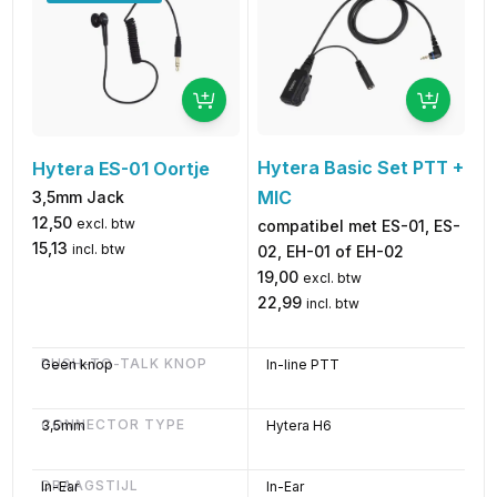
Hytera Basic Set PTT +
Hytera ES-01 Oortje
MIC
3,5mm Jack
12,50
excl. btw
compatibel met ES-01, ES-
15,13
incl. btw
02, EH-01 of EH-02
19,00
excl. btw
22,99
incl. btw
PUSH-TO-TALK KNOP
Geen knop
In-line PTT
CONNECTOR TYPE
3,5mm
Hytera H6
DRAAGSTIJL
In-Ear
In-Ear