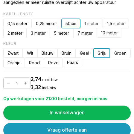
aangezien er meer ruimte overblijft achter uw apparatuur.
KABEL LENGTE
0,15 meter
0,25 meter
50cm
1 meter
1,5 meter
10 meter
2 meter
3 meter
5 meter
7 meter
KLEUR
Zwart
Wit
Blauw
Bruin
Geel
Grijs
Groen
Paars
Oranje
Rood
Roze
2,74
excl. btw
3,32
incl. btw
Op werkdagen voor 21:00 besteld, morgen in huis
In winkelwagen
Vraag offerte aan