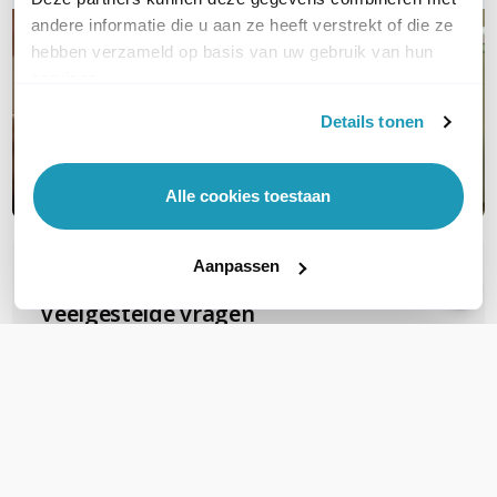
andere informatie die u aan ze heeft verstrekt of die ze
hebben verzameld op basis van uw gebruik van hun
services.
Details tonen
Alle cookies toestaan
Aanpassen
OVER DIT PRODUCT
Veelgestelde vragen
Zijn deze FTP Cat6A Slimline patchkabels
geschikt voor PoE voor b.v.b. camera's?
Deze gebruiken al snel PoE+