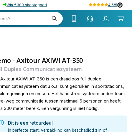
Win €300 shoptegoed
4.5/5
tw
zoek?
tw
tw
mo - Axitour AXIWI AT-350
ll Duplex Communicatiesysteem
Axitour AXIWI AT-350 is een draadloos full duplex
municatiesysteem dat u o.a. kunt gebruiken in sportstadions,
ailomgevingen en musea. Het handsfree systeem ondersteunt
e-weg communicatie tussen maximaal 6 personen en heeft
ca 300 meter bereik. Een vergunning is niet nodig.
Dit is een retourdeal
In perfecte staat, verpakking kan beschadigd zijn of