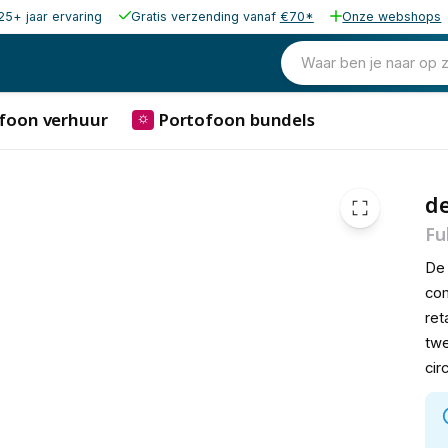
25+ jaar ervaring
Gratis verzending vanaf
€70*
Onze webshops
224,00
excl. b
209,00
Waar ben je naar op 
excl. b
252,89
incl. b
foon verhuur
Portofoon bundels
⛭
de
Fu
De 
com
ret
twe
cir