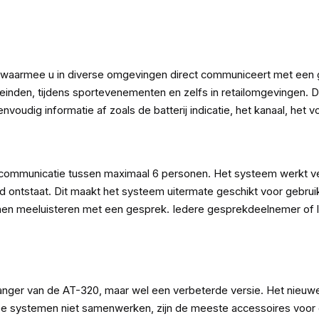
aarmee u in diverse omgevingen direct communiceert met een gro
leinden, tijdens sportevenementen en zelfs in retailomgevingen.
nvoudig informatie af zoals de batterij indicatie, het kanaal, het 
e communicatie tussen maximaal 6 personen. Het systeem werkt v
 ontstaat. Dit maakt het systeem uitermate geschikt voor gebrui
n meeluisteren met een gesprek. Iedere gesprekdeelnemer of lui
er van de AT-320, maar wel een verbeterde versie. Het nieuwe s
twee systemen niet samenwerken, zijn de meeste accessoires voo