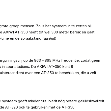
te groep mensen. Zo is het systeem in te zetten bij
 De AXIWI AT-350 heeft tot wel 300 meter bereik en gaat
volume en de spraakstand (aan/uit).
ergunningsvrij op de 863 – 865 MHz frequentie, zodat geen
k in sportstadions. De AXIWI AT-350 kent 8
steraar dient over een AT-350 te beschikken, die u zelf
ysteem geeft minder ruis, biedt nóg betere geluidskwaliteit
r de AT-320 ook te gebruiken met de AT-350.