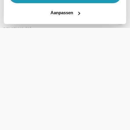
Stel een vraag
Aanpassen
REVIEWS
(
0
)
Ga naar Trusted Shops reviews
Wees de eerste die een review schrijft!
Schrijf een review
Accessoires