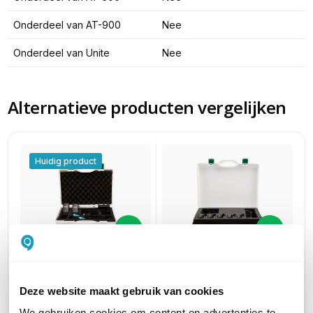
Onderdeel van AT-900
Nee
Onderdeel van Unite
Nee
Alternatieve producten vergelijken
Huidig product
Axitour AXIWI REF-001
Axitour AXIWI REF-004
Scheidsrechterkoffer 2
Scheidsrechterkoffer 5
Deze website maakt gebruik van cookies
units (zonder armband)
units (zonder armband)
We gebruiken cookies om content en advertenties te