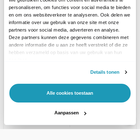
629,00
1.526,50
excl. btw
excl. btw
personaliseren, om functies voor social media te bieden
761,09
1.847,07
incl. btw
incl. btw
en om ons websiteverkeer te analyseren. Ook delen we
informatie over uw gebruik van onze site met onze
ONDERDEEL VAN AT-300
Nee
Nee
partners voor social media, adverteren en analyse.
Deze partners kunnen deze gegevens combineren met
andere informatie die u aan ze heeft verstrekt of die ze
ONDERDEEL VAN AT-320
Ja
Ja
hebben verzameld op basis van uw gebruik van hun
services.
ONDERDEEL VAN AT-350
Nee
Nee
Details tonen
ONDERDEEL VAN AT-500
Nee
Nee
Alle cookies toestaan
ONDERDEEL VAN AT-900
Nee
Nee
Aanpassen
ONDERDEEL VAN UNITE
Nee
Nee