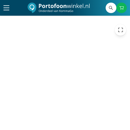
629,00
excl. btw
761,09
incl. btw