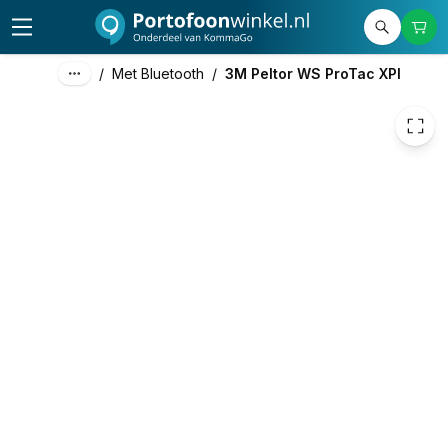
589,78
excl. btw
713,63
incl. btw
/
Met Bluetooth
/
3M Peltor WS ProTac XPI