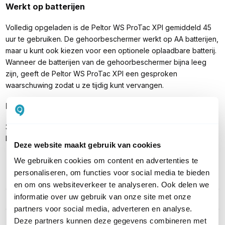
Werkt op batterijen
Volledig opgeladen is de Peltor WS ProTac XPI gemiddeld 45
uur te gebruiken. De gehoorbeschermer werkt op AA batterijen,
maar u kunt ook kiezen voor een optionele oplaadbare batterij.
Wanneer de batterijen van de gehoorbeschermer bijna leeg
zijn, geeft de Peltor WS ProTac XPI een gesproken
waarschuwing zodat u ze tijdig kunt vervangen.
Inhoud verpakking
3M Peltor WS ProTac XPI met hoofdband (MT15H7AWS6)
Handleiding
Deze website maakt gebruik van cookies
We gebruiken cookies om content en advertenties te
personaliseren, om functies voor social media te bieden
PRODUCT DETAILS
en om ons websiteverkeer te analyseren. Ook delen we
informatie over uw gebruik van onze site met onze
Merk
3M Peltor
partners voor social media, adverteren en analyse.
Artikelnummer
MT15H7AWS6
Deze partners kunnen deze gegevens combineren met