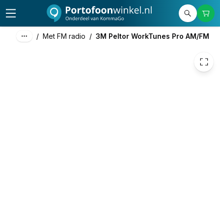
85,92
excl. btw
103,96
incl. btw
/
Met FM radio
/
3M Peltor WorkTunes Pro AM/FM