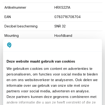
Artikelnummer
HRXS221A
EAN
0783716708704
Decibel bescherming
SNR 32
Mounting
Hoofdband
ATEX
Nee
Toon meer
Deze website maakt gebruik van cookies
We gebruiken cookies om content en advertenties te
personaliseren, om functies voor social media te bieden
WIL JIJ ADVIES OP MAAT?
en om ons websiteverkeer te analyseren. Ook delen we
Vraag het onze experts!
informatie over uw gebruik van onze site met onze
partners voor social media, adverteren en analyse.
Bel ons
Deze partners kunnen deze gegevens combineren met
andere informatie die u aan ze heeft verstrekt of die ze