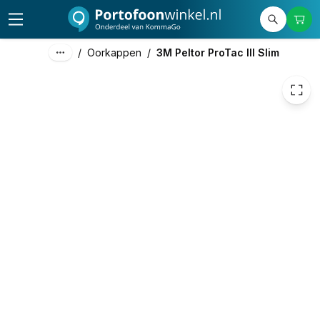
97,98
excl. btw
118,56
incl. btw
/
Oorkappen
/
3M Peltor ProTac III Slim