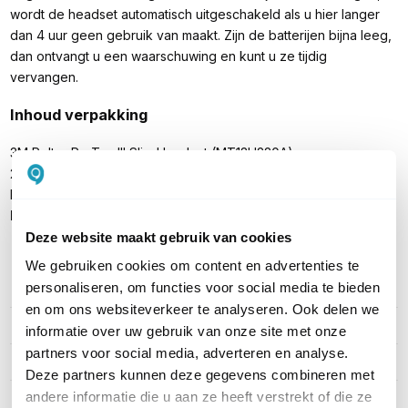
wordt de headset automatisch uitgeschakeld als u hier langer
dan 4 uur geen gebruik van maakt. Zijn de batterijen bijna leeg,
dan ontvangt u een waarschuwing en kunt u ze tijdig
vervangen.
Inhoud verpakking
3M Peltor ProTac III Slim Headset (MT13H220A)
2x AA-batterijen
Handleiding
Let op:
een 3.5mm jack aansluitkabel is optioneel
Deze website maakt gebruik van cookies
We gebruiken cookies om content en advertenties te
personaliseren, om functies voor social media te bieden
PRODUCT DETAILS
en om ons websiteverkeer te analyseren. Ook delen we
Merk
3M Peltor
informatie over uw gebruik van onze site met onze
partners voor social media, adverteren en analyse.
Artikelnummer
MT13H220A
Deze partners kunnen deze gegevens combineren met
andere informatie die u aan ze heeft verstrekt of die ze
EAN
4054596123090