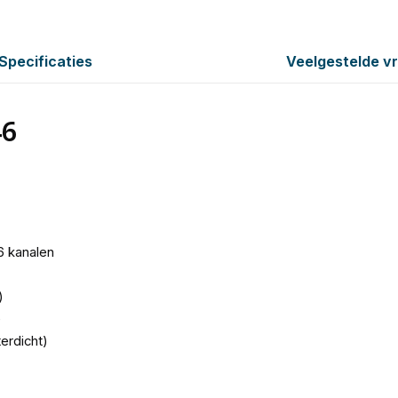
Specificaties
Veelgestelde v
46
 kanalen
)
e
erdicht)