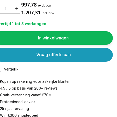
997,78
excl. btw
1.207,31
incl. btw
ertijd 1 tot 3 werkdagen
In winkelwagen
Vraag offerte aan
Vergelijk
Kopen op rekening voor
zakelijke klanten
4.5 / 5 op basis van
200+ reviews
Gratis verzending vanaf
€70*
Professioneel advies
25+ jaar ervaring
Win €300 shoptegoed