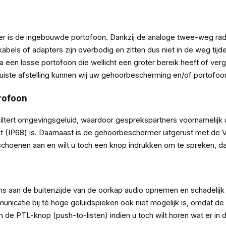
 is de ingebouwde portofoon. Dankzij de analoge twee-weg radi
abels of adapters zijn overbodig en zitten dus niet in de weg 
ia een losse portofoon die wellicht een groter bereik heeft of verg
iste afstelling kunnen wij uw gehoorbescherming en/of portofoon
rofoon
filtert omgevingsgeluid, waardoor gesprekspartners voornamelijk
t (IP68) is. Daarnaast is de gehoorbeschermer uitgerust met de 
hoenen aan en wilt u toch een knop indrukken om te spreken, da
ns aan de buitenzijde van de oorkap audio opnemen en schadelijk ge
municatie bij té hoge geluidspieken ook niet mogelijk is, omdat d
n de PTL-knop (push-to-listen) indien u toch wilt horen wat er in