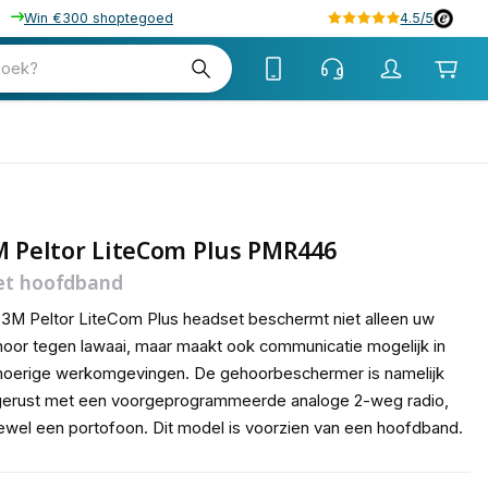
Win €300 shoptegoed
4.5/5
w
zoek?
btw
M Peltor LiteCom Plus PMR446
t hoofdband
3M Peltor LiteCom Plus headset beschermt niet alleen uw
oor tegen lawaai, maar maakt ook communicatie mogelijk in
oerige werkomgevingen. De gehoorbeschermer is namelijk
gerust met een voorgeprogrammeerde analoge 2-weg radio,
ewel een portofoon. Dit model is voorzien van een hoofdband.