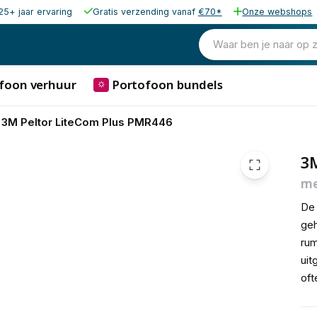
25+ jaar ervaring
Gratis verzending vanaf
€70*
Onze webshops
997,78
excl. bt
1.207,31
Waar ben je naar op 
incl. 
foon verhuur
Portofoon bundels
⛭
3M Peltor LiteCom Plus PMR446
3
me
De 
geh
rum
uit
oft