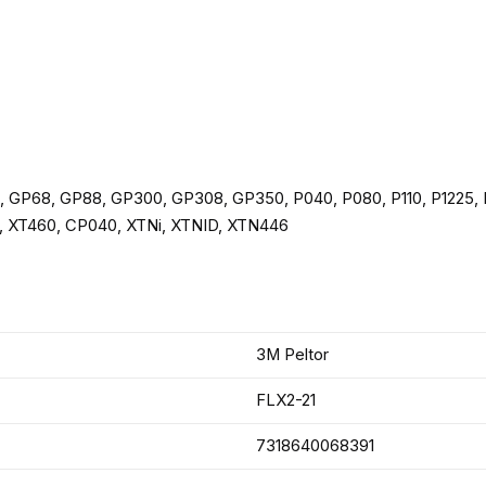
 GP68, GP88, GP300, GP308, GP350, P040, P080, P110, P1225,
, XT460, CP040, XTNi, XTNID, XTN446
3M Peltor
FLX2-21
7318640068391