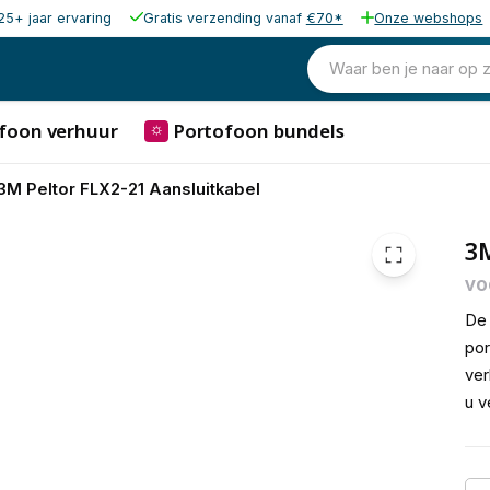
25+ jaar ervaring
Gratis verzending vanaf
€70*
Onze webshops
59,87
excl. b
72,44
Waar ben je naar op 
incl. b
foon verhuur
Portofoon bundels
⛭
3M Peltor FLX2-21 Aansluitkabel
3M
vo
De 
por
ver
u v