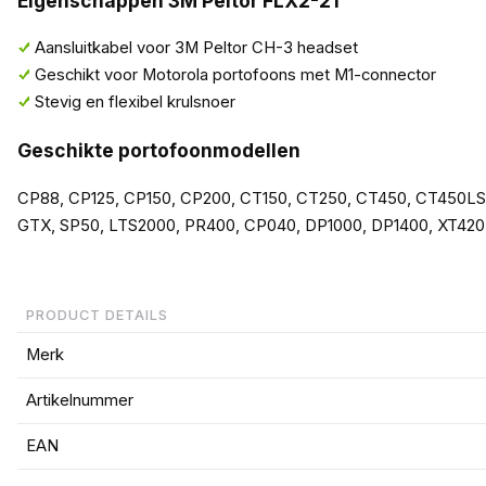
Eigenschappen 3M Peltor FLX2-21
Aansluitkabel voor 3M Peltor CH-3 headset
Geschikt voor Motorola portofoons met M1-connector
Stevig en flexibel krulsnoer
Geschikte portofoonmodellen
CP88, CP125, CP150, CP200, CT150, CT250, CT450, CT450LS,
GTX, SP50, LTS2000, PR400, CP040, DP1000, DP1400, XT420
PRODUCT DETAILS
Merk
Artikelnummer
EAN