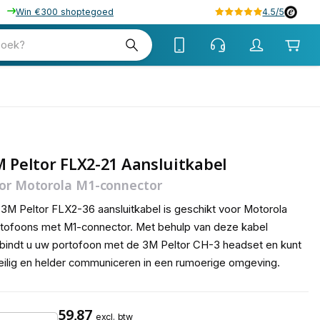
Win €300 shoptegoed
4.5/5
tw
zoek?
tw
 Peltor FLX2-21 Aansluitkabel
or Motorola M1-connector
3M Peltor FLX2-36 aansluitkabel is geschikt voor Motorola
tofoons met M1-connector. Met behulp van deze kabel
bindt u uw portofoon met de 3M Peltor CH-3 headset en kunt
eilig en helder communiceren in een rumoerige omgeving.
59,87
excl. btw