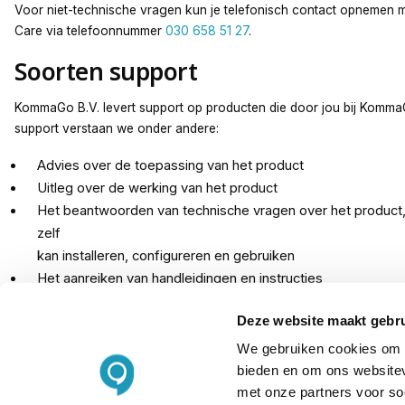
Voor niet-technische vragen kun je telefonisch contact opnemen 
Care via telefoonnummer
030 658 51 27
.
Soorten support
KommaGo B.V. levert support op producten die door jou bij Komma
support verstaan we onder andere:
Advies over de toepassing van het product
Uitleg over de werking van het product
Het beantwoorden van technische vragen over het product, 
zelf
kan installeren, configureren en gebruiken
Het aanreiken van handleidingen en instructies
Het vaststellen van eventuele technische mankementen van
Deze website maakt gebru
Toegang tot onze kennisbank
We gebruiken cookies om c
Support fabrikanten
bieden en om ons websitev
met onze partners voor so
Veel van onze fabrikanten en partners leveren ook direct support aa