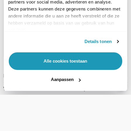
partners voor social media, adverteren en analyse.
Deze partners kunnen deze gegevens combineren met
OVER DIT PRODUCT
andere informatie die u aan ze heeft verstrekt of die ze
Veelgestelde vragen
hebben verzameld op basis van uw gebruik van hun
services.
Geen vragen gevonden
Details tonen
Stel een vraag
Alle cookies toestaan
REVIEWS
(
0
)
Ga naar Trusted Shops reviews
Aanpassen
Wees de eerste die een review schrijft!
Schrijf een review