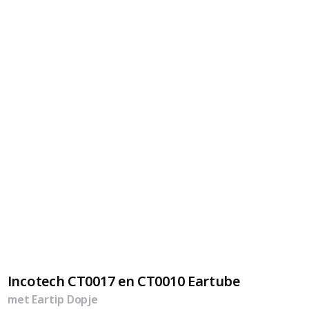
Incotech CT0017 en CT0010 Eartube
met Eartip Dopje