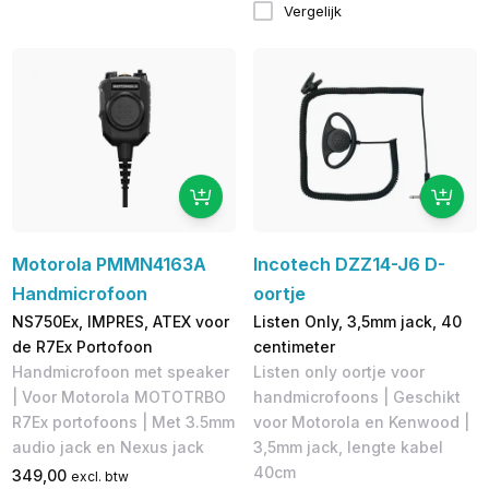
Vergelijk
Motorola PMMN4163A
Incotech DZZ14-J6 D-
Handmicrofoon
oortje
NS750Ex, IMPRES, ATEX voor
Listen Only, 3,5mm jack, 40
de R7Ex Portofoon
centimeter
Handmicrofoon met speaker
Listen only oortje voor
| Voor Motorola MOTOTRBO
handmicrofoons | Geschikt
R7Ex portofoons | Met 3.5mm
voor Motorola en Kenwood |
audio jack en Nexus jack
3,5mm jack, lengte kabel
40cm
349,00
excl. btw