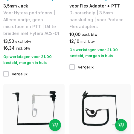
3,5mm Jack
voor Flex Adapter + PTT
Voor Hytera portofoons |
D-oorschelp | 3.5mm
Alleen oortje, geen
aansluiting | voor Portacc
microfoon en PTT | Uit te
Flex adapters
breiden met Hytera ACS-01
10,00
excl. btw
13,50
12,10
excl. btw
incl. btw
16,34
incl. btw
Op werkdagen voor 21:00
besteld, morgen in huis
Op werkdagen voor 21:00
besteld, morgen in huis
Vergelijk
Vergelijk