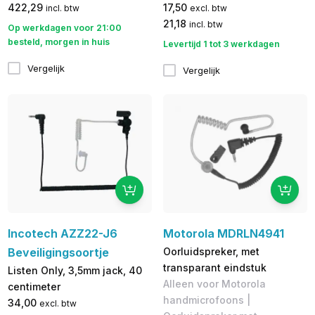
422,29
17,50
incl. btw
excl. btw
21,18
incl. btw
Op werkdagen voor 21:00
besteld, morgen in huis
Levertijd 1 tot 3 werkdagen
Vergelijk
Vergelijk
Incotech AZZ22-J6
Motorola MDRLN4941
Beveiligingsoortje
Oorluidspreker, met
transparant eindstuk
Listen Only, 3,5mm jack, 40
Alleen voor Motorola
centimeter
handmicrofoons |
34,00
excl. btw