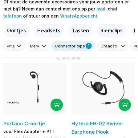
Of staat de gewenste accessoires voor jouw portofoon er
niet bij? Neem dan contact met ons op per
mail
, chat,
telefoon
of stuur ons een
WhatsAppbericht
.
Oortjes
Headsets
Tassen
Riemclips
L
Prijs
Merk
Draagstijl
Pu
Connector type
1
12 producten
Portacc C-oortje
Hytera EH-02 Swivel
voor Flex Adapter + PTT
Earphone Hook